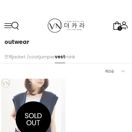
0
outwear
전체
jacket /coat
jumper
vest
mink