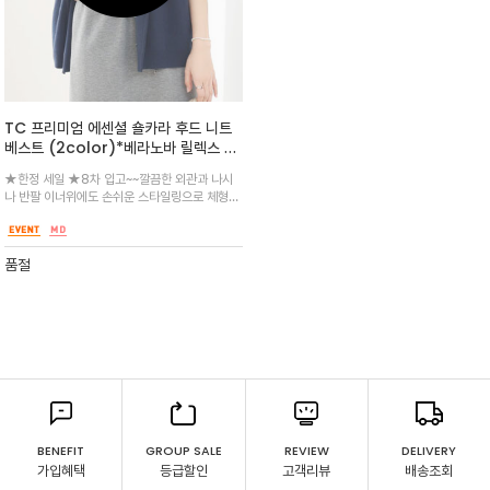
TC 프리미엄 에센셜 숄카라 후드 니트
베스트 (2color)*베라노바 릴렉스 무
드 14게이지 /부드러운 터치감과 고급
★한정 세일 ★8차 입고~~깔끔한 외관과 나시
스러운 외관의 울 니트 베스트
나 반팔 이너위에도 손쉬운 스타일링으로 체형을
보완해주면서도 고급스러운 무드로 완성^^ 오
버 숄더로 체형커버는 물론 릴렉스한 무드가 돋
보이는 여밈이 따로 없는 오픈 타입
품절
BENEFIT
GROUP SALE
REVIEW
DELIVERY
가입혜택
등급할인
고객리뷰
배송조회