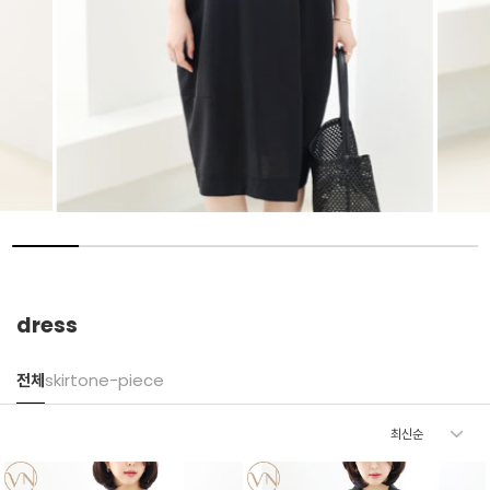
dress
전체
skirt
one-piece