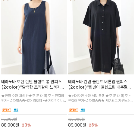
베라노바 모던 린넨 블랜드 롱 원피스
베라노바 린넨 블랜드 버튼업 원피스
(2color)*담백한 조직감이 느껴지는
(2color)*린넨이 블렌드된 내추럴한
린넨 블렌드 소재로 완성된 슬리브리스
소재감과 여유로운 펌킨 실루엣이 우아
★한정 수량 대박 찬★주.문.대.폭.주 - 전컬러
★베이자만 소량 세일 득템 ★주.문.대.폭.주 -
롱 원피스
하게 어우러진 버튼업 원피스
인기~ 순차발송중~3차 리오더 ~★가디건이나
전컬러 인기~순차발송중★ 세련되고 자연스러운
린넨 자켓을 가볍게 걸치면 세련된 오피스룩으로
여유있는 코쿤핏 차분한 블랙과 부드러운 베이지
도 손색이 없고,리조트룩까지 만능/답답하지 않
컬러로 구성되어 데일리 출근템 및 주말룩으로도
은 네크라인과 여유 있는 롱 기장으로 체형을 커
너무 좋으며 드롭 숄더의 반소매와 무릎 아래로
115,000
원
125,000
원
버하면서도 여리여리한 무
내려오는 안정적
88,000
원
23%
89,000
원
28%