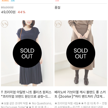
과 유연한 드레이프성(흐르는 성질)이 움직일 때
콜은 언제나 무난한~비스코스를 블랜딩하여 원
마다 우아하게 퍼지는 나팔꽃 형태의 라인을 연
단 촉감굿
품절
89,000
원
출하여 사랑스럽고 네추럴한 무드
49,000
원
44%
T 프리미엄 아일렛 니트 플리츠 원피스
베라노바 가브리엘 캐시 블랜드 롱 스커
*프리미엄 브랜드 원단으로 공정~드레
트 (2color)*허리 밴드처리 /12게이
시한 슬리브리스 원피스와 니트 베스트
지 /원단부터 가공까지 전부 국내생산 /
★보물 같은 초대박 득템 ★ No Questions,
★프리미엄 득템 세일★★주.문.대.폭.주 - 전컬
의 트윈 셋업
H라인과 A라인의 중간인 세미 플레어
No Excuses Sale”★★주.문.대.폭.주 - 순
러 순차발송중~~포근한 소재감과 여성스러운 실