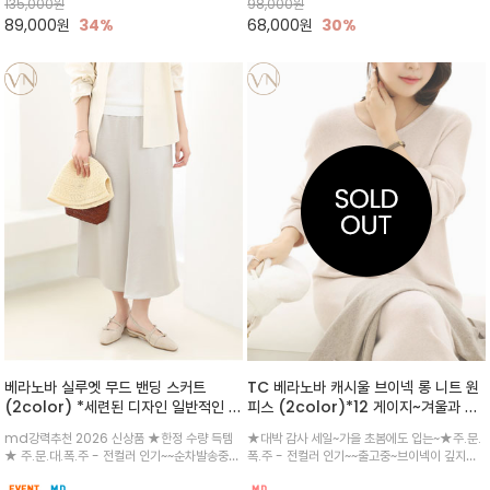
135,000
원
98,000
원
매, 뒷중심 절개/편안하면서도 세련
89,000
원
34%
68,000
원
30%
베라노바 실루엣 무드 밴딩 스커트
TC 베라노바 캐시울 브이넥 롱 니트 원
(2color) *세련된 디자인 일반적인 플
피스 (2color)*12 게이지~겨울과 봄
레어와 다른 흐르는 드레이프를 자연스
까지 따듯~럭셔리한 부드러움 캐시미어
md강력추천 2026 신상품 ★한정 수량 득템
★대박 감사 세일~가을 초봄에도 입는~★주.문.
럽게 만들어 너무 이쁜 롱스커트 입니다
터치감을 가미한~셋업 스타일로 착용할
★ 주.문.대.폭.주 - 전컬러 인기~~순차발송중
폭.주 - 전컬러 인기~~출고중~브이넥이 깊지않
시 포멀하고 고급스러운 분위기~
~2차 리오더~★ 레이온 특유의 매끄러운 터치감
고 실제톤 아이베이지 컬러 부내가 솔솔~^^ 차