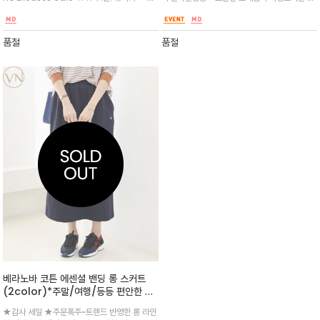
핏으로 떨어져 걸을 때마다 우아한 실루
차발송중~~~~페어링하기 좋은 아이템으로 브이
루엣이 돋보이는 롱 니트 스커트/세미 플레어 핏
엣을 연출합니다.
넥 넥라인 아일렛 니트와 /슬립 드레스의 플리츠
으로 떨어져 걸을 때마다 우아한 실루엣을 연출/
를 더해 패미닌하고 고급스러움/부담없이 따로
같은 소재의 니트와 함께 셋업룩 또는 데일리룩
품절
품절
또 같이 다양한 아이템
을 완성
베라노바 코튼 에센셜 밴딩 롱 스커트
(2color)*주말/여행/등등 편안한 어
반 스트리트 캐쥬얼 셋업 /여유있는 실
★감사 세일 ★주문폭주~트랜드 반영한 롱 라인
루엣의 솔리드 컬러 밴딩 스커트