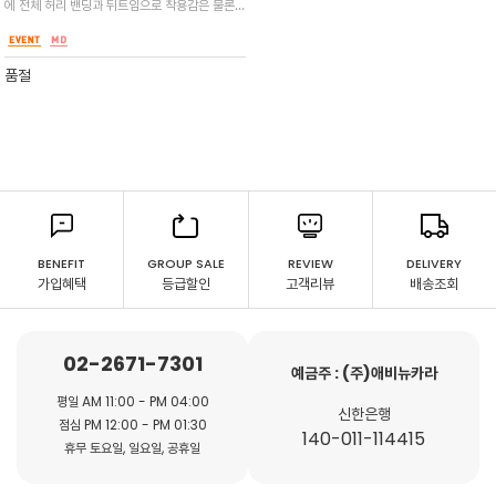
에 전체 허리 밴딩과 뒤트임으로 착용감은 물론
활동성도 편안하며 사이드포켓 디테일이 실용성
~데일리~코지하게 편안하게 입는 캐쥬얼 무드 /
편안하면서도 멋스러운 데일리웨어
품절
BENEFIT
GROUP SALE
REVIEW
DELIVERY
가입혜택
등급할인
고객리뷰
배송조회
02-2671-7301
예금주 : (주)애비뉴카라
평일 AM 11:00 - PM 04:00
신한은행
점심 PM 12:00 - PM 01:30
140-011-114415
휴무 토요일, 일요일, 공휴일