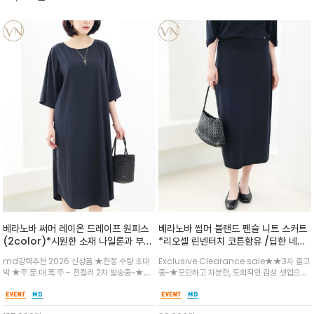
베라노바 써머 레이온 드레이프 원피스
베라노바 썸머 블랜드 펜슬 니트 스커트
(2color)*시원한 소재 나일론과 부드
*리오셀 린넨터치 코튼함유 /딥한 네이
러운 레이온 블랜디드 /몸을 따라 부드
비색감의 세련된 컬러감과 펜슬 핏으로
md강력추천 2026 신상품 ★한정 수량 초대
Exclusive Clearance sale★★3차 출고
럽게 흐르는 드레이프(Drape) 실루엣
부담없이 자연스럽게 흐르는 롱라인/
박 ★주.문.대.폭.주 - 전컬러 2차 발송중~★불
중~★모던하고 차분한, 도회적인 감성 셋업으로
을 강조하여 걷거나 움직일 때 자연스러
필요한 장식을 배제하고 미니멀하고 단아한 디자
연출하여 고급스러움을 배가시켜보세요^^정제
운 멋이 나도록 표현
인 /팔뚝살을 커버하는 안정적인 소매 / 여유 있
된 실루엣과 후면 슬릿 디테일이 세련된 무드의
는 일자 실루엣과 팔을 자연스럽게 커버하는 소
활동성까지 ~