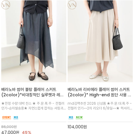
베라노바 썸머 블랑 플레어 스커트
베라노바 리비에라 플레어 썸머 스커트
(2color)*비대칭적인 실루엣과 레이
(2color)* High-end 원단 사용 /
어드 은은한 광택과 가볍게 흐르는 한여
드레시한 매력이 돋보이면서도 은은하게
★한정 수량 대박 찬스 ★ 주.문.폭.주 - 전컬러
md강력추천 2026 신상품 ★주.문.대.폭.주 -
름에도 시원하게 입는 아세테이트 소재
럭셔리한 컨셉슈얼 / 시원한 나일론과
인기~순차발송중★ 자연스럽게 잡히는 셔링과
전컬러 인기~~2차 리오더 6/8일~~★ 럭셔리
감
부드러운 레이온 소재를 풍부하게 사용
여유 있는 플레어 실루엣이 바디 라인을 부드럽
우아한 무드로 풍성한 절개 주름이 걸을 때마다
하여 흐르는 플레어핏이 너무 매력적인
게 감싸주고, 은은하게 도는 차분한 광택감/앞뒤
우아한 실루엣을 만들고, 허리 라인은 깔끔하게
디자인입니다
로 흐르는 언발란스 밑단이 움직일 때마다 감성
잡아주어 편안하면서도 고급스럽게 입으실수 있
104,000
원
86,000
원
적인 포인트를 더합니다
는 아이템/ 차분하고 세련된 무드
47,000
원
45%