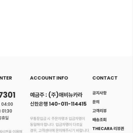
NTER
ACCOUNT INFO
CONTACT
7301
공지사항
예금주 : (주)애비뉴카라
문의
신한은행 140-011-114415
 04:00
고객리뷰
 01:30
공휴일
무통장입금 시 주문자명과 입금자명이
배송조회
동일해야 합니다. 입금자명이 다르실
THECARA 리뷰퀸
경우, 고객센터에 문의해주시기 바랍니다.
게시판을 이용해