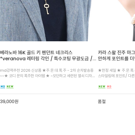
베라노바 16K 골드 키 펜던트 네크리스
카라 스왈 진주 마그
*veranova 레터링 각인 / 특수코팅 무광도금 /
안하게 포인트를 더
16k 도금으로 14K보다 진하며, 18K/24K 보다는 밝
착용하기 좋은 마그
은, 샴페인 골드에 가까운 세련된 옐로우 골드 색상
인트
md강력추천 2026 신상품 ★주.문.대.폭.주 - 2차 순차발송중
★한정 세일 ★ 주.문.폭.주 - 전컬러 인기 ~~단독 착용 만으로도
~~★ 코디 문의 폭주한 아이템 ★ ~모던하고 세련된 열쇠 디자인/
스타일링에 포인트/ 다른
입니다.
경도가 높아, 생활 스크래치에 강해 데일리 /자연스러운 무광도금
천 드려요^^
으로 오히려 꾸안꾸 및 모든 의상에 자연스럽게 어울리며 총길이
30셋팅
39,000
원
품절