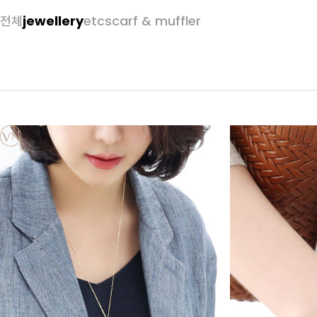
전체
jewellery
etc
scarf & muffler