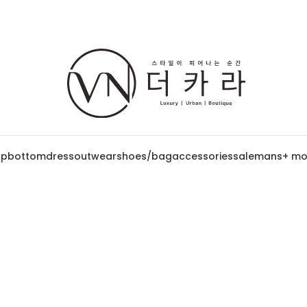
op
bottom
dress
outwear
shoes/bag
accessories
sale
mans
+ mo