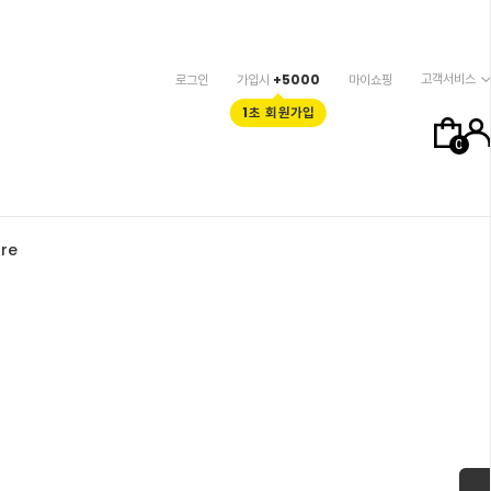
고객서비스
로그인
가입시
+5000
마이쇼핑
1초 회원가입
0
re