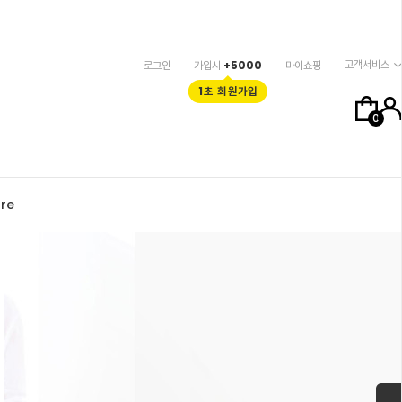
고객서비스
로그인
가입시
+5000
마이쇼핑
1초 회원가입
0
re