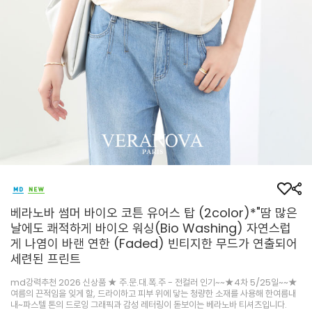
베라노바 썸머 바이오 코튼 유어스 탑 (2color)*"땀 많은
날에도 쾌적하게 바이오 워싱(Bio Washing) 자연스럽
게 나염이 바랜 연한 (Faded) 빈티지한 무드가 연출되어
세련된 프린트
md강력추천 2026 신상품 ★ 주.문.대.폭.주 - 전컬러 인기~~★4차 5/25일~~★
여름의 끈적임을 잊게 할, 드라이하고 피부 위에 닿는 청량한 소재를 사용해 한여름내
내~파스텔 톤의 드로잉 그래픽과 감성 레터링이 돋보이는 베라노바 티셔츠입니다.