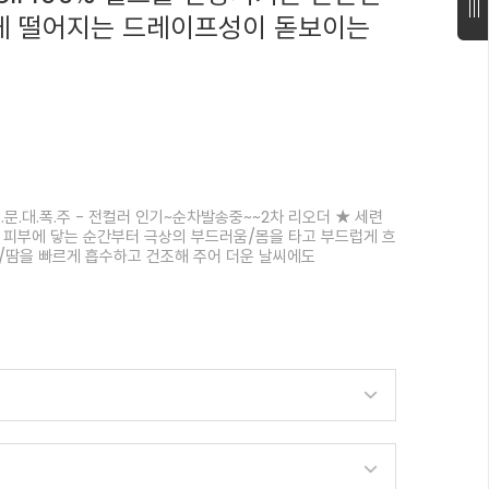
게 떨어지는 드레이프성이 돋보이는
문.대.폭.주 - 전컬러 인기~순차발송중~~2차 리오더 ★ 세련
 피부에 닿는 순간부터 극상의 부드러움/몸을 타고 부드럽게 흐
루엣/땀을 빠르게 흡수하고 건조해 주어 더운 날씨에도